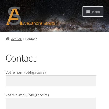
Aller
Aller
Menu
à
au
la
contenu
navigation
Bienvenue
Accueil
Contact
Qui suis-je ?
Contact
Services
Contact
Votre nom (obligatoire)
Actualité
Votre e-mail (obligatoire)
Avis clients